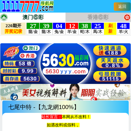
7
返回
澳门⑥彩
香港⑥彩