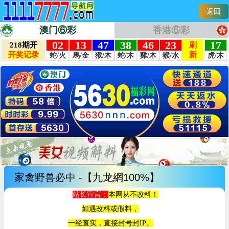
返回
澳门⑥彩
香港⑥彩